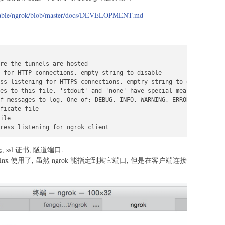
eveable/ngrok/blob/master/docs/DEVELOPMENT.md
re the tunnels are hosted

 for HTTP connections, empty string to disable

ss listening for HTTPS connections, emptry string to disable

es to this file. 'stdout' and 'none' have special meanings

f messages to log. One of: DEBUG, INFO, WARNING, ERROR

ficate file

ile

ress listening for ngrok client
 ssl 证书, 隧道端口.
ginx 使用了, 虽然 ngrok 能指定到其它端口, 但是在客户端连接