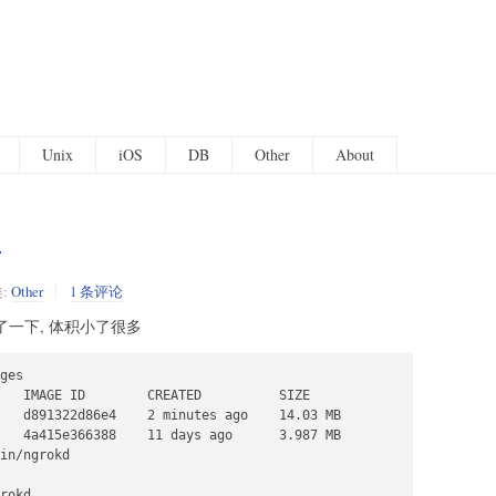
Unix
iOS
DB
Other
About
西
:
Other
1 条评论
新打包了一下, 体积小了很多
ges 

   IMAGE ID        CREATED          SIZE

   d891322d86e4    2 minutes ago    14.03 MB

   4a415e366388    11 days ago      3.987 MB

in/ngrokd

rokd
