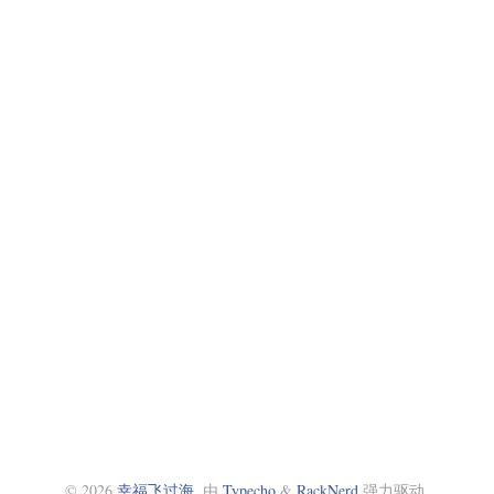
© 2026
幸福飞过海
. 由
Typecho
&
RackNerd
强力驱动.