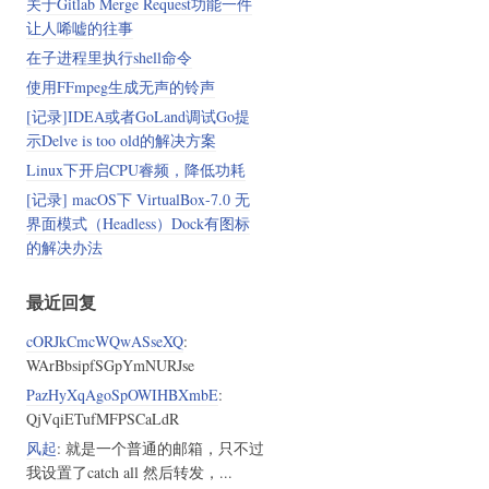
关于Gitlab Merge Request功能一件
让人唏嘘的往事
在子进程里执行shell命令
使用FFmpeg生成无声的铃声
[记录]IDEA或者GoLand调试Go提
示Delve is too old的解决方案
Linux下开启CPU睿频，降低功耗
[记录] macOS下 VirtualBox-7.0 无
界面模式（Headless）Dock有图标
的解决办法
最近回复
cORJkCmcWQwASseXQ
:
WArBbsipfSGpYmNURJse
PazHyXqAgoSpOWIHBXmbE
:
QjVqiETufMFPSCaLdR
风起
: 就是一个普通的邮箱，只不过
我设置了catch all 然后转发，...