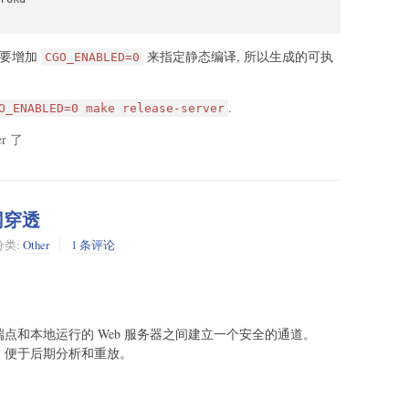
需要增加
来指定静态编译, 所以生成的可执
CGO_ENABLED=0
.
O_ENABLED=0 make release-server
r 了
内网穿透
分类:
Other
1 条评论
的端点和本地运行的 Web 服务器之间建立一个安全的通道。
量，便于后期分析和重放。