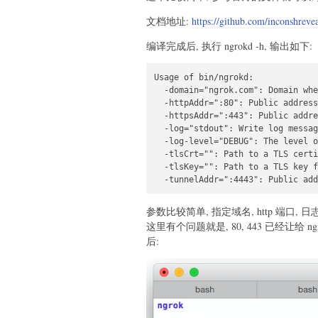
文档地址:
https://github.com/inconshr
编译完成后, 执行 ngrokd -h, 输出如下:
Usage of bin/ngrokd:

  -domain="ngrok.com": Domain whe
  -httpAddr=":80": Public address
  -httpsAddr=":443": Public addre
  -log="stdout": Write log messag
  -log-level="DEBUG": The level o
  -tlsCrt="": Path to a TLS certi
  -tlsKey="": Path to a TLS key f
  -tunnelAddr=":4443": Public add
参数比较简单, 指定域名, http 端口, 日志,
这里有个问题就是, 80, 443 已经让给 n
后: