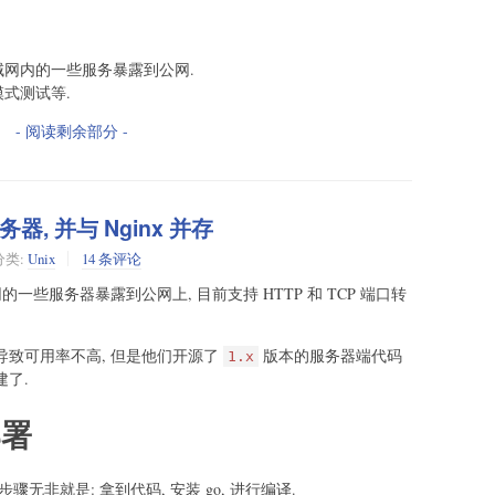
域网内的一些服务暴露到公网.
模式测试等.
- 阅读剩余部分 -
务器, 并与 Nginx 并存
分类:
Unix
14 条评论
网的一些服务器暴露到公网上, 目前支持 HTTP 和 TCP 端口转
因导致可用率不高, 但是他们开源了
版本的服务器端代码
1.x
建了.
部署
骤无非就是: 拿到代码, 安装 go, 进行编译.