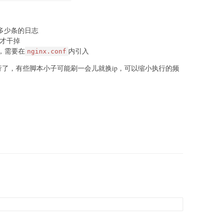
析最近多少条的日志
次才干掉
径，需要在
内引入
nginx.conf
了，有些脚本小子可能刷一会儿就换ip，可以缩小执行的频