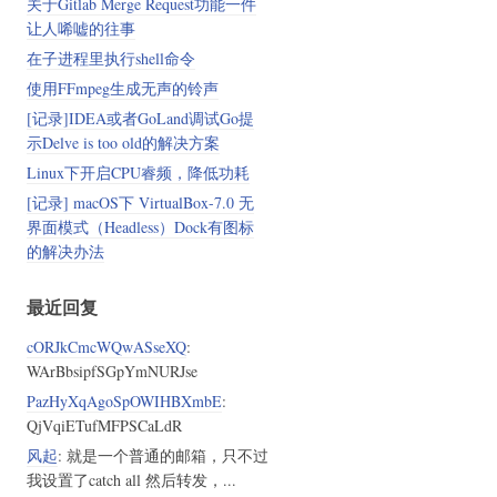
关于Gitlab Merge Request功能一件
让人唏嘘的往事
在子进程里执行shell命令
使用FFmpeg生成无声的铃声
[记录]IDEA或者GoLand调试Go提
示Delve is too old的解决方案
Linux下开启CPU睿频，降低功耗
[记录] macOS下 VirtualBox-7.0 无
界面模式（Headless）Dock有图标
的解决办法
最近回复
cORJkCmcWQwASseXQ
:
WArBbsipfSGpYmNURJse
PazHyXqAgoSpOWIHBXmbE
:
QjVqiETufMFPSCaLdR
风起
: 就是一个普通的邮箱，只不过
我设置了catch all 然后转发，...