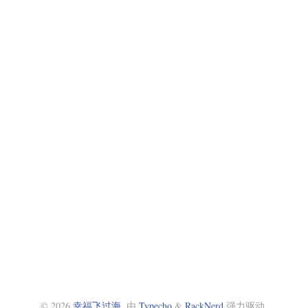
© 2026
幸福飞过海
. 由
Typecho
&
RackNerd
强力驱动.