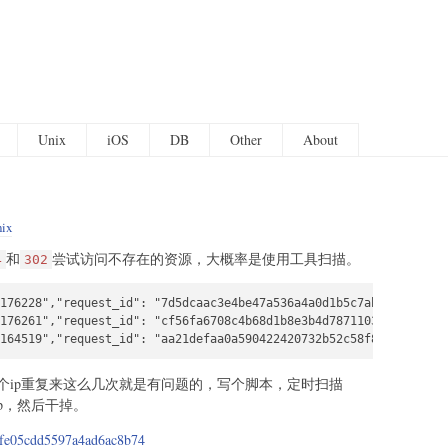
Unix
iOS
DB
Other
About
ix
和
尝试访问不存在的资源，大概率是使用工具扫描。
4
302
176228","request_id": "7d5dcaac3e4be47a536a4a0d1b5c7abb","reques
176261","request_id": "cf56fa6708c4b68d1b8e3b4d7871103c","reques
164519","request_id": "aa21defaa0a590422420732b52c58f83","reques
个ip重复来这么几次就是有问题的，写个脚本，定时扫描
p，然后干掉。
26fe05cdd5597a4ad6ac8b74