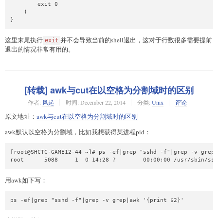
        exit 0

    )

这里末尾执行
并不会导致当前的shell退出，这对于行数很多需要提前
exit
退出的情况非常有用的。
[转载] awk与cut在以空格为分割域时的区别
作者:
风起
时间:
December 22, 2014
分类:
Unix
评论
原文地址：
awk与cut在以空格为分割域时的区别
awk默认以空格为分割域，比如我想获得某进程pid：
[root@SHCTC-GAME12-44 ~]# ps -ef|grep "sshd -f"|grep -v grep

用awk如下写：