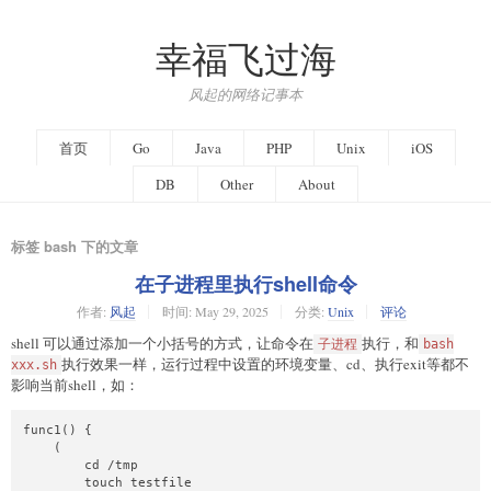
幸福飞过海
风起的网络记事本
首页
Go
Java
PHP
Unix
iOS
DB
Other
About
标签 bash 下的文章
在子进程里执行shell命令
作者:
风起
时间:
May 29, 2025
分类:
Unix
评论
shell 可以通过添加一个小括号的方式，让命令在
执行，和
子进程
bash
执行效果一样，运行过程中设置的环境变量、cd、执行exit等都不
xxx.sh
影响当前shell，如：
func1() {

    (

        cd /tmp

        touch testfile
