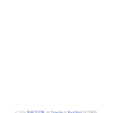
© 2026
幸福飞过海
. 由
Typecho
&
RackNerd
强力驱动.