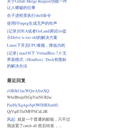
关于Gitlab Merge Request功能一件
让人唏嘘的往事
在子进程里执行shell命令
使用FFmpeg生成无声的铃声
[记录]IDEA或者GoLand调试Go提
示Delve is too old的解决方案
Linux下开启CPU睿频，降低功耗
[记录] macOS下 VirtualBox-7.0 无
界面模式（Headless）Dock有图标
的解决办法
最近回复
cORJkCmcWQwASseXQ
:
WArBbsipfSGpYmNURJse
PazHyXqAgoSpOWIHBXmbE
:
QjVqiETufMFPSCaLdR
风起
: 就是一个普通的邮箱，只不过
我设置了catch all 然后转发，...