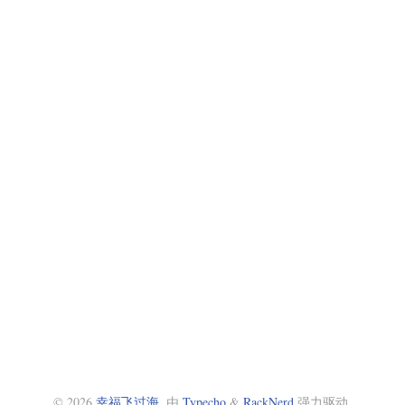
© 2026
幸福飞过海
. 由
Typecho
&
RackNerd
强力驱动.