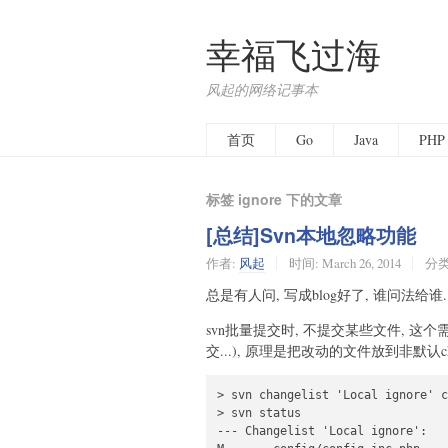
幸福飞过海
风起的网络记事本
首页
Go
Java
PHP
标签 ignore 下的文章
[总结]Svn本地忽略功能
作者:
风起
时间:
March 26, 2014
分类
总是有人问, 写成blog好了, 谁问法给谁.
svn批量提交时, 不提交某些文件, 这个需要
交...), 原理是把改动的文件放到非默认ch
> svn changelist 'Local ignore' c
> svn status

--- Changelist 'Local ignore':
