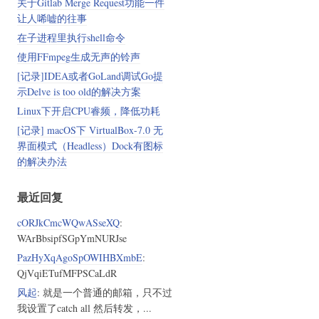
关于Gitlab Merge Request功能一件
让人唏嘘的往事
在子进程里执行shell命令
使用FFmpeg生成无声的铃声
[记录]IDEA或者GoLand调试Go提
示Delve is too old的解决方案
Linux下开启CPU睿频，降低功耗
[记录] macOS下 VirtualBox-7.0 无
界面模式（Headless）Dock有图标
的解决办法
最近回复
cORJkCmcWQwASseXQ
:
WArBbsipfSGpYmNURJse
PazHyXqAgoSpOWIHBXmbE
:
QjVqiETufMFPSCaLdR
风起
: 就是一个普通的邮箱，只不过
我设置了catch all 然后转发，...