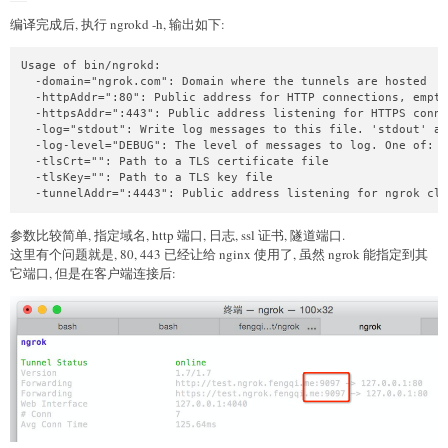
编译完成后, 执行 ngrokd -h, 输出如下:
Usage of bin/ngrokd:

  -domain="ngrok.com": Domain where the tunnels are hosted

  -httpAddr=":80": Public address for HTTP connections, empty
  -httpsAddr=":443": Public address listening for HTTPS conne
  -log="stdout": Write log messages to this file. 'stdout' an
  -log-level="DEBUG": The level of messages to log. One of: D
  -tlsCrt="": Path to a TLS certificate file

  -tlsKey="": Path to a TLS key file

  -tunnelAddr=":4443": Public address listening for ngrok cli
参数比较简单, 指定域名, http 端口, 日志, ssl 证书, 隧道端口.
这里有个问题就是, 80, 443 已经让给 nginx 使用了, 虽然 ngrok 能指定到其
它端口, 但是在客户端连接后: