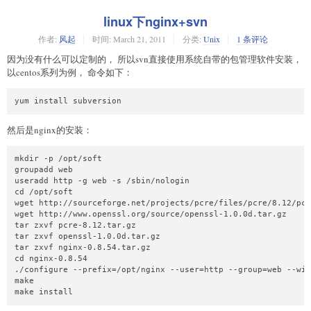
linux下nginx+svn
作者:
风起
时间:
March 21, 2011
分类:
Unix
1 条评论
因为没有什么可以定制的， 所以svn直接使用系统自带的包管理软件安装，
以centos系列为例， 命令如下：
然后是nginx的安装：
mkdir -p /opt/soft

groupadd web

useradd http -g web -s /sbin/nologin

cd /opt/soft

wget http://sourceforge.net/projects/pcre/files/pcre/8.12/pcr
wget http://www.openssl.org/source/openssl-1.0.0d.tar.gz

tar zxvf pcre-8.12.tar.gz

tar zxvf openssl-1.0.0d.tar.gz

tar zxvf nginx-0.8.54.tar.gz

cd nginx-0.8.54

./configure --prefix=/opt/nginx --user=http --group=web --wit
make
