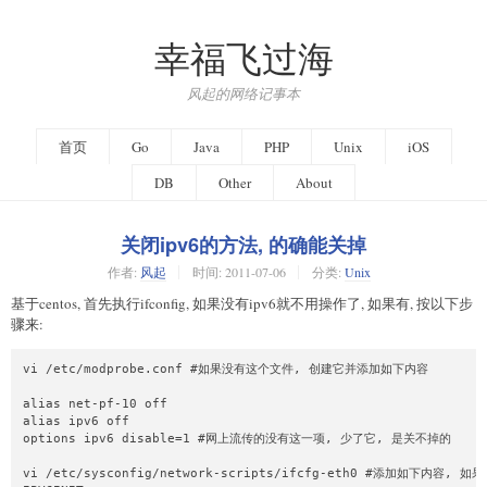
幸福飞过海
风起的网络记事本
首页
Go
Java
PHP
Unix
iOS
DB
Other
About
关闭ipv6的方法, 的确能关掉
作者:
风起
时间:
2011-07-06
分类:
Unix
基于centos, 首先执行ifconfig, 如果没有ipv6就不用操作了, 如果有, 按以下步
骤来:
vi /etc/modprobe.conf #如果没有这个文件, 创建它并添加如下内容

alias net-pf-10 off

alias ipv6 off

options ipv6 disable=1 #网上流传的没有这一项, 少了它, 是关不掉的

vi /etc/sysconfig/network-scripts/ifcfg-eth0 #添加如下内容,