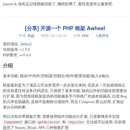
lanout.tk 域名忘记续期被回收了, 懒得折腾了, 索性直接停止服务吧.
[分享] 开源一个 PHP 框架 Awheel
作者:
风起
时间:
2017-04-09
分类:
PHP
3 条评论
项目地址:
Awheel
当前版本: v1.5.0
PHP要求: >=5.4.0
介绍
基本功能: 路由/中间件/控制器/控制台/组件/配置加载/输入&输出.
框架最初是为了满足公司业务需求一步步造出来的, 但是从一开始就很独立
的没有柔任何业务代码进去, 只保留了基本功能, 除此以外的功能全部需要自
行扩展, 因为我觉得框架提供的功能越多学习和推广的成本就越高, 出现 Bug
的几率也就越高, 反倒不如都拆分成组件, 而且 Composer 那么好用, 扩展起
来分分钟的事.
所以没有自带模板引擎, 需要使用组件功能自行扩展, 只需要继承并实现
接口的
和
方法就可以使用, 目前我
Component
getAccessor
register
提供了 Smarty, Blade, SPA 三种模板扩展.