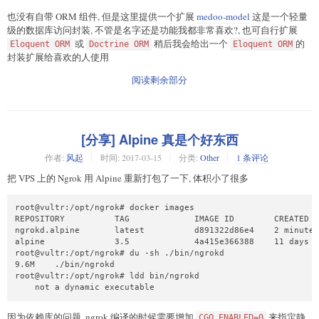
也没有自带 ORM 组件, 但是这里提供一个扩展
medoo-model
这是一个轻量
级的数据库访问封装, 不管是名字还是功能我都非常喜欢?, 也可自行扩展
或
稍后我会给出一个
的
Eloquent ORM
Doctrine ORM
Eloquent ORM
封装扩展给喜欢的人使用
阅读剩余部分
[分享] Alpine 真是个好东西
作者:
风起
时间:
2017-03-15
分类:
Other
1 条评论
把 VPS 上的 Ngrok 用 Alpine 重新打包了一下, 体积小了很多
root@vultr:/opt/ngrok# docker images 

REPOSITORY          TAG             IMAGE ID        CREATED  
ngrokd.alpine       latest          d891322d86e4    2 minutes
alpine              3.5             4a415e366388    11 days a
root@vultr:/opt/ngrok# du -sh ./bin/ngrokd

9.6M    ./bin/ngrokd

root@vultr:/opt/ngrok# ldd bin/ngrokd

    not a dynamic executable
因为依赖库的问题, ngrok 编译的时候需要增加
来指定静
CGO_ENABLED=0