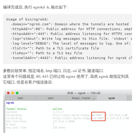
编译完成后, 执行 ngrokd -h, 输出如下:
Usage of bin/ngrokd:

  -domain="ngrok.com": Domain where the tunnels are hosted

  -httpAddr=":80": Public address for HTTP connections, empty
  -httpsAddr=":443": Public address listening for HTTPS conne
  -log="stdout": Write log messages to this file. 'stdout' an
  -log-level="DEBUG": The level of messages to log. One of: D
  -tlsCrt="": Path to a TLS certificate file

  -tlsKey="": Path to a TLS key file

  -tunnelAddr=":4443": Public address listening for ngrok cli
参数比较简单, 指定域名, http 端口, 日志, ssl 证书, 隧道端口.
这里有个问题就是, 80, 443 已经让给 nginx 使用了, 虽然 ngrok 能指定到其
它端口, 但是在客户端连接后: