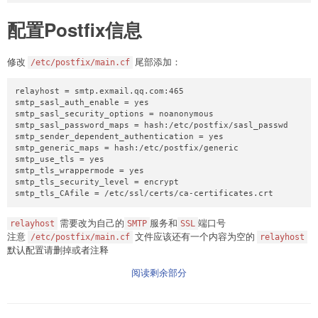
配置Postfix信息
修改
尾部添加：
/etc/postfix/main.cf
relayhost = smtp.exmail.qq.com:465

smtp_sasl_auth_enable = yes

smtp_sasl_security_options = noanonymous

smtp_sasl_password_maps = hash:/etc/postfix/sasl_passwd

smtp_sender_dependent_authentication = yes

smtp_generic_maps = hash:/etc/postfix/generic

smtp_use_tls = yes

smtp_tls_wrappermode = yes

smtp_tls_security_level = encrypt

需要改为自己的
服务和
端口号
relayhost
SMTP
SSL
注意
文件应该还有一个内容为空的
/etc/postfix/main.cf
relayhost
默认配置请删掉或者注释
阅读剩余部分