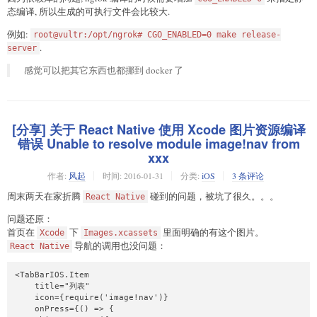
态编译, 所以生成的可执行文件会比较大.
例如:
root@vultr:/opt/ngrok# CGO_ENABLED=0 make release-
.
server
感觉可以把其它东西也都挪到 docker 了
[分享] 关于 React Native 使用 Xcode 图片资源编译
错误 Unable to resolve module image!nav from
xxx
作者:
风起
时间:
2016-01-31
分类:
iOS
3 条评论
周末两天在家折腾
碰到的问题，被坑了很久。。。
React Native
问题还原：
首页在
下
里面明确的有这个图片。
Xcode
Images.xcassets
导航的调用也没问题：
React Native
<TabBarIOS.Item

    title="列表"

    icon={require('image!nav')}

    onPress={() => {
