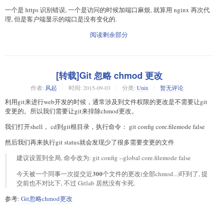
一个是 https 识别错误, 一个是访问的时候加端口麻烦, 就算用 nginx 再次代
理, 但是客户端显示的端口是没有变化的.
阅读剩余部分
[转载]Git 忽略 chmod 更改
作者:
风起
时间:
2015-09-03
分类:
Unix
暂无评论
利用git来进行web开发的时候，通常涉及到文件权限的更改是不需要让git
变更的。所以我们需要让git来排除chmod更改。
我们打开shell， cd到git根目录，执行命令： git config core.filemode false
然后我们再来执行git status就会发现少了很多需要变更的文件
建议设置到全局, 命令改为: git config --global core.filemode false
300
今天被一个同事一次提交近
个文件的更改(全部chmod...)吓到了, 提
交前也不对比下, 不过 Gitlab 居然没有卡死.
参考:
Git忽略chmod更改