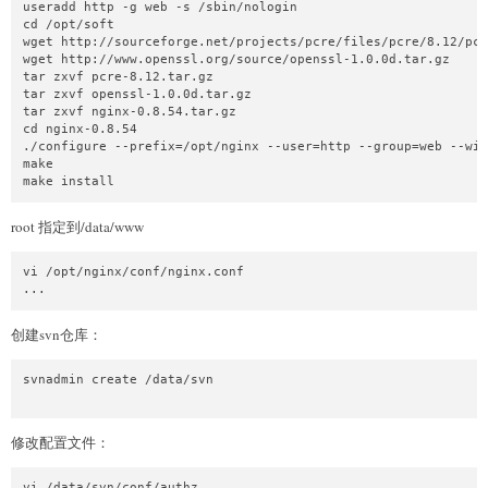
useradd http -g web -s /sbin/nologin

cd /opt/soft

wget http://sourceforge.net/projects/pcre/files/pcre/8.12/pcr
wget http://www.openssl.org/source/openssl-1.0.0d.tar.gz

tar zxvf pcre-8.12.tar.gz

tar zxvf openssl-1.0.0d.tar.gz

tar zxvf nginx-0.8.54.tar.gz

cd nginx-0.8.54

./configure --prefix=/opt/nginx --user=http --group=web --wit
make

root 指定到/data/www
vi /opt/nginx/conf/nginx.conf

创建svn仓库：
svnadmin create /data/svn

修改配置文件：
vi /data/svn/conf/authz
